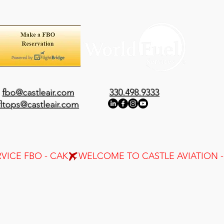
fbo@castleair.com
330.498.9333
fltops@castleair.com