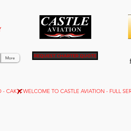
g
REQUEST CHARTER QUOTE
More
 - CAK